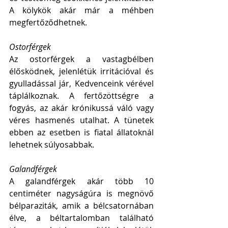
A kölykök akár már a méhben 
megfertőződhetnek. 
Ostorférgek
Az ostorférgek a vastagbélben 
élősködnek, jelenlétük irritációval és 
gyulladással jár, Kedvenceink vérével 
táplálkoznak. A fertőzöttségre a 
fogyás, az akár krónikussá váló vagy 
véres hasmenés utalhat. A tünetek 
ebben az esetben is fiatal állatoknál 
lehetnek súlyosabbak. 
Galandférgek
A galandférgek akár több 10 
centiméter nagyságúra is megnövő 
bélparaziták, amik a bélcsatornában 
élve, a béltartalomban található 