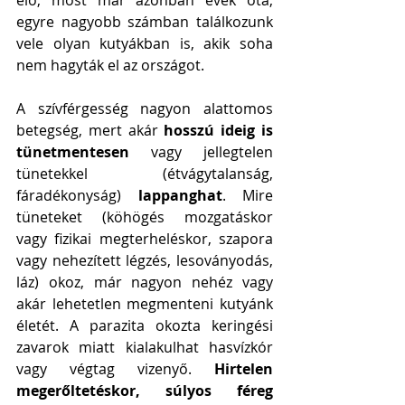
egyre nagyobb számban találkozunk 
vele olyan kutyákban is, akik soha 
nem hagyták el az országot. 
A szívférgesség nagyon alattomos 
betegség, mert akár 
hosszú ideig is 
tünetmentesen
 vagy jellegtelen 
tünetekkel (étvágytalanság, 
fáradékonyság) 
lappanghat
. Mire 
tüneteket (köhögés mozgatáskor 
vagy fizikai megterheléskor, szapora 
vagy nehezített légzés, lesoványodás, 
láz) okoz, már nagyon nehéz vagy 
akár lehetetlen megmenteni kutyánk 
életét. A parazita okozta keringési 
zavarok miatt kialakulhat hasvízkór 
vagy végtag vizenyő. 
Hirtelen 
megerőltetéskor, súlyos féreg 