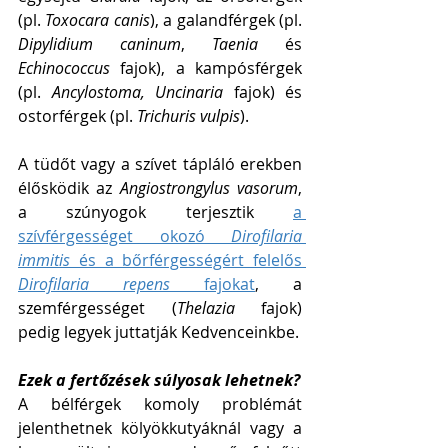
(pl. 
Toxocara canis
), a galandférgek (pl. 
Dipylidium caninum
, 
Taenia
 és 
Echinococcus
 fajok), a kampósférgek 
(pl. 
Ancylostoma, Uncinaria
 fajok) és 
ostorférgek (pl. 
Trichuris vulpis
). 
A tüdőt vagy a szívet tápláló erekben 
élősködik az 
Angiostrongylus vasorum
, 
a szúnyogok terjesztik 
a 
szívférgességet okozó 
Dirofilaria 
immitis
 és a bőrférgességért felelős 
Dirofilaria repens
 fajokat
, a 
szemférgességet (
Thelazia
 fajok) 
pedig legyek juttatják Kedvenceinkbe. 
Ezek a fertőzések súlyosak lehetnek?
A bélférgek komoly problémát 
jelenthetnek kölyökkutyáknál vagy a 