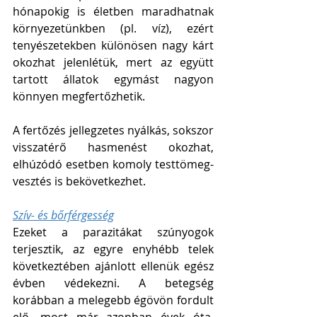
hónapokig is életben maradhatnak 
környezetünkben (pl. víz), ezért 
tenyészetekben különösen nagy kárt 
okozhat jelenlétük, mert az együtt 
tartott állatok egymást nagyon 
könnyen megfertőzhetik. 
A fertőzés jellegzetes nyálkás, sokszor 
visszatérő hasmenést okozhat, 
elhúzódó esetben komoly testtömeg-
vesztés is bekövetkezhet. 
Szív- és bőrférgesség
Ezeket a parazitákat szúnyogok 
terjesztik, az egyre enyhébb telek 
következtében ajánlott ellenük egész 
évben védekezni. A betegség 
korábban a melegebb égövön fordult 
elő, most már azonban évek óta, 