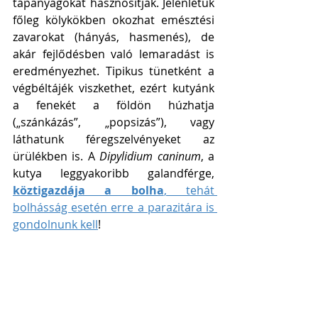
tápanyagokat hasznosítják. Jelenlétük 
főleg kölykökben okozhat emésztési 
zavarokat (hányás, hasmenés), de 
akár fejlődésben való lemaradást is 
eredményezhet. Tipikus tünetként a 
végbéltájék viszkethet, ezért kutyánk 
a fenekét a földön húzhatja 
(„szánkázás”, „popsizás”), vagy 
láthatunk féregszelvényeket az 
ürülékben is. A 
Dipylidium caninum
, a 
kutya leggyakoribb galandférge, 
köztigazdája a bolha
, tehát 
bolhásság esetén erre a parazitára is 
gondolnunk kell
! 