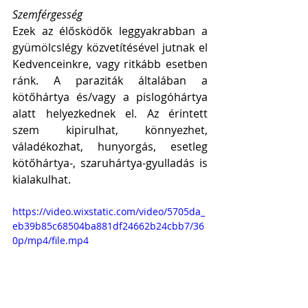
Szemférgesség
Ezek az élősködők leggyakrabban a 
gyümölcslégy közvetítésével jutnak el 
Kedvenceinkre, vagy ritkább esetben 
ránk. A paraziták általában a 
kötőhártya és/vagy a pislogóhártya 
alatt helyezkednek el. Az érintett 
szem kipirulhat, könnyezhet, 
váladékozhat, hunyorgás, esetleg 
kötőhártya-, szaruhártya-gyulladás is 
kialakulhat. 
https://video.wixstatic.com/video/5705da_
eb39b85c68504ba881df24662b24cbb7/36
0p/mp4/file.mp4