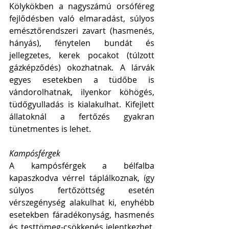
Kölykökben a nagyszámú orsóféreg 
fejlődésben való elmaradást, súlyos 
emésztőrendszeri zavart (hasmenés, 
hányás), fénytelen bundát és 
jellegzetes, kerek pocakot (túlzott 
gázképződés) okozhatnak. A lárvák 
egyes esetekben a tüdőbe is 
vándorolhatnak, ilyenkor köhögés, 
tüdőgyulladás is kialakulhat. Kifejlett 
állatoknál a fertőzés gyakran 
tünetmentes is lehet. 
Kampósférgek
A kampósférgek a bélfalba 
kapaszkodva vérrel táplálkoznak, így 
súlyos fertőzöttség esetén 
vérszegénység alakulhat ki, enyhébb 
esetekben fáradékonyság, hasmenés 
és testtömeg-csökkenés jelentkezhet. 