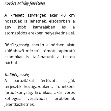
Kovács Mihály felvétele)
A kifejlett szívférgek akár 40 cm 
hosszúak is lehetnek, elsősorban a 
szív jobb kamrájában és a 
szomszédos erekben helyezkednek el.
Bőrférgesség esetén a bőrben akár 
különböző méretű, tömött tapintatú 
csomókat is találhatunk a testen 
bárhol.
Tüdőférgesség
A parazitákat fertőzött csigák 
terjesztik köztigazdaként. Tünetként 
fáradékonyság, krónikus, akár véres 
köhögés, véralvadási problémák 
jelentkezhetnek.