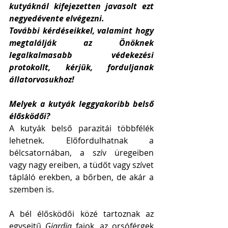
kutyáknál kifejezetten javasolt ezt 
negyedévente elvégezni.
További kérdéseikkel, valamint hogy 
megtalálják az Önöknek 
legalkalmasabb védekezési 
protokollt, kérjük, forduljanak 
állatorvosukhoz!
Melyek a kutyák leggyakoribb belső 
élősködői? 
A kutyák belső parazitái többfélék 
lehetnek. Előfordulhatnak a 
bélcsatornában, a szív üregeiben 
vagy nagy ereiben, a tüdőt vagy szívet 
tápláló erekben, a bőrben, de akár a 
szemben is. 
A bél élősködői közé tartoznak az 
egysejtű 
Giardia
 fajok, az orsóférgek 