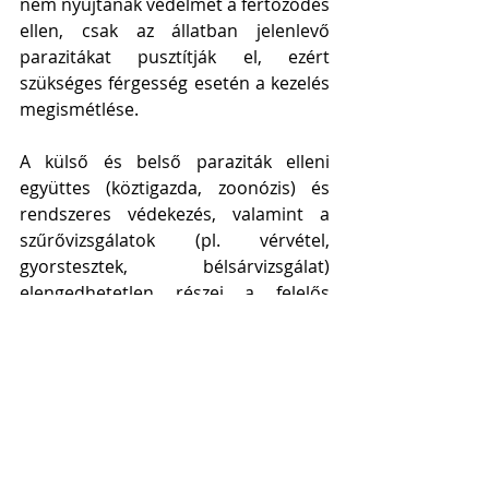
nem nyújtanak védelmet a fertőződés 
ellen, csak az állatban jelenlevő 
parazitákat pusztítják el, ezért 
szükséges férgesség esetén a kezelés 
megismétlése. 
A külső és belső paraziták elleni 
együttes (köztigazda, zoonózis) és 
rendszeres védekezés, valamint a 
szűrővizsgálatok (pl. vérvétel, 
gyorstesztek, bélsárvizsgálat) 
elengedhetetlen részei a felelős 
állattartásnak. 