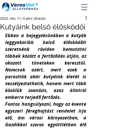
2020. nov. 11.
4 perc olvasás
Kutyáink belső élősködői
Ebben a bejegyzésünkben a kutyák 
leggyakoribb belső élősködőit 
szeretnénk röviden bemutatni 
többek között a fertőződés útján, az 
okozott tüneteken keresztül. 
Nemcsak azért, mert ezek a 
paraziták akár kutyáink életét is 
veszélyeztethetik, hanem mert több 
közülük zoonózis, azaz állatról 
emberre terjedő fertőzés. 
Fontos hangsúlyozni, hogy az évente 
egyszeri féreghajtást rendelet írja 
elő, ám városi környezetben, a 
Gazdikkal szoros együttlétben élő 