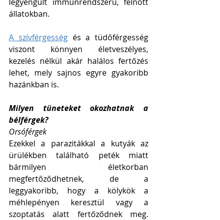
legyengült immunrendszerű, felnőtt 
állatokban. 
A szívférgesség
 és a tüdőférgesség 
viszont könnyen életveszélyes, 
kezelés nélkül akár halálos fertőzés 
lehet, mely sajnos egyre gyakoribb 
hazánkban is. 
Milyen tüneteket okozhatnak a 
bélférgek?
Orsóférgek
Ezekkel a parazitákkal a kutyák az 
ürülékben található peték miatt 
bármilyen életkorban 
megfertőződhetnek, de a 
leggyakoribb, hogy a kölykök a 
méhlepényen keresztül vagy a 
szoptatás alatt fertőződnek meg. 