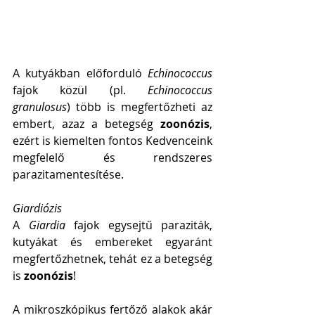
A kutyákban előforduló 
Echinococcus
fajok közül (pl. 
Echinococcus 
granulosus
) több is megfertőzheti az 
embert, azaz a betegség 
zoonózis
, 
ezért is kiemelten fontos Kedvenceink 
megfelelő és rendszeres 
parazitamentesítése.
Giardiózis
A 
Giardia
 fajok egysejtű paraziták, 
kutyákat és embereket egyaránt 
megfertőzhetnek, tehát ez a betegség 
is 
zoonózis
! 
A mikroszkópikus fertőző alakok akár 