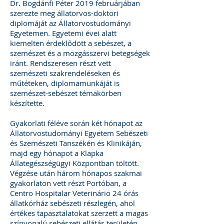
Dr. Bogdánfi Péter 2019 februárjában
szerezte meg állatorvos-doktori
diplomáját az Állatorvostudományi
Egyetemen. Egyetemi évei alatt
kiemelten érdeklődött a sebészet, a
szemészet és a mozgásszervi betegségek
iránt. Rendszeresen részt vett
szemészeti szakrendeléseken és
műtéteken, diplomamunkáját is
szemészet-sebészet témakörben
készítette.
Gyakorlati féléve során két hónapot az
Állatorvostudományi Egyetem Sebészeti
és Szemészeti Tanszékén és Klinikáján,
majd egy hónapot a Klapka
Állategészségügyi Központban töltött.
Végzése után három hónapos szakmai
gyakorlaton vett részt Portóban, a
Centro Hospitalar Veterinário 24 órás
állatkórház sebészeti részlegén, ahol
értékes tapasztalatokat szerzett a magas
színvonalú sebészeti ellátás területén.