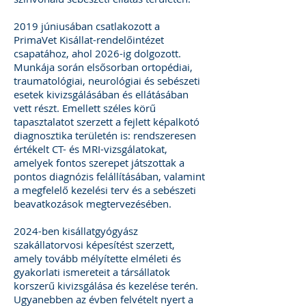
2019 júniusában csatlakozott a
PrimaVet Kisállat-rendelőintézet
csapatához, ahol 2026-ig dolgozott.
Munkája során elsősorban ortopédiai,
traumatológiai, neurológiai és sebészeti
esetek kivizsgálásában és ellátásában
vett részt. Emellett széles körű
tapasztalatot szerzett a fejlett képalkotó
diagnosztika területén is: rendszeresen
értékelt CT- és MRI-vizsgálatokat,
amelyek fontos szerepet játszottak a
pontos diagnózis felállításában, valamint
a megfelelő kezelési terv és a sebészeti
beavatkozások megtervezésében.
2024-ben kisállatgyógyász
szakállatorvosi képesítést szerzett,
amely tovább mélyítette elméleti és
gyakorlati ismereteit a társállatok
korszerű kivizsgálása és kezelése terén.
Ugyanebben az évben felvételt nyert a