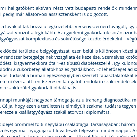
emi hallgatóként aktívan részt vett budapesti rendelők mind
l pedig már állatorvosi asszisztensként is dolgozott.
 a lovak álltak hozzá a legközelebb: versenyszerűen lovagolt, így
yászat vonzotta leginkább. Az egyetemi gyakorlatok során azonb
atgyógyászat komplexitása és sokrétűsége kezdte érdekelni – végül
eklődési területe a belgyógyászat, ezen belül is különösen közel á
rendszer betegségeinek vizsgálata és kezelése. Személyes kötődés
ődést: kisgyermekkora óta 1-es típusú diabétesszel él, így külö
lódni a cukorbeteg állatokhoz és gazdáikhoz. Ez lehetőséget ad s
rvosi tudását a humán egészségügyben szerzett tapasztalatokkal 
yetemi évei alatt rendszeresen látogatott endokrin szakrendelése
n a szakterület gyakorlati oldalába is.
nnapi munkáját nagyban támogatja az ultrahang-diagnosztika, m
 Célja, hogy ezen a területen is elmélyült szakmai tudásra tegyen s
rezze a kisállatgyógyász szakállatorvosi diplomát is.
idejét örömmel tölti négylábú családtagjai társaságában: három 
a és egy már nyugdíjazott lova teszik teljessé a mindennapjait. Az
ek a sport, valamint szívesen olvas – főként filozófiai és szépiro