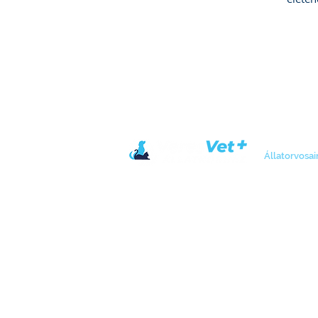
Állatorvosai
Nyitvatar
Hétfőtől - péntek
nyitvatart
9:00 – 20
Szombat
9:00 - 12:00 (hétvégi p
17:00 - 20:00 (ügyeleti
Ft)