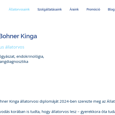
Állatorvosaink
Szolgáltatásaink
Áraink
Promóció
Blog
 Bohner Kinga
kus állatorvos
ógyászat, endokrinológia,
hangdiagnosztika
hner Kinga állatorvosi diplomáját 2024-ben szerezte meg az Ál
odás korában is tudta, hogy állatorvos lesz – gyerekkora óta tuda