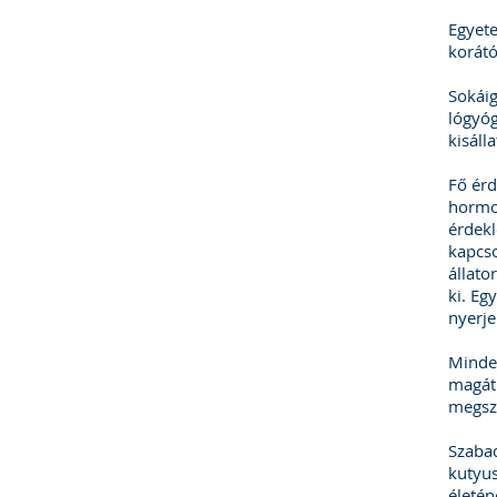
Egyet
korátó
Sokáig
lógyóg
kisáll
Fő érd
hormon
érdekl
kapcso
állato
ki. Eg
nyerje
Minde
magát.
megsze
Szabad
kutyus
életén