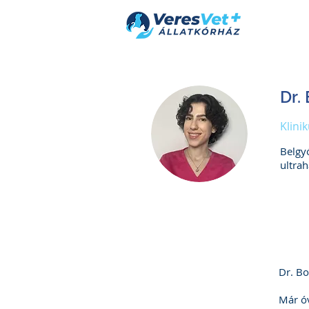
Dr.
Klini
Belgy
ultra
Dr. Bo
Már óv