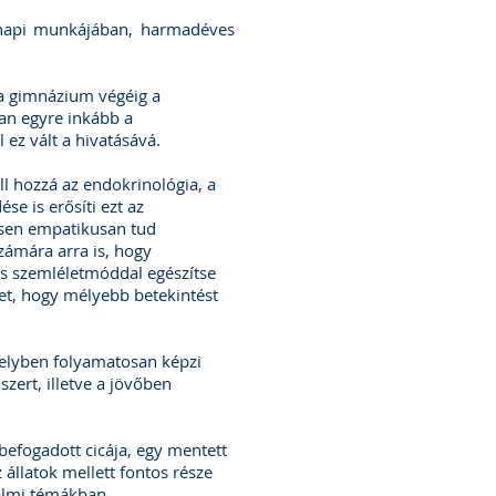
ennapi munkájában, harmadéves
 a gimnázium végéig a
an egyre inkább a
 ez vált a hivatásává.
ll hozzá az endokrinológia, a
e is erősíti ezt az
nösen empatikusan tud
zámára arra is, hogy
és szemléletmóddal egészítse
ket, hogy mélyebb betekintést
elyben folyamatosan képzi
zert, illetve a jövőben
befogadott cicája, egy mentett
 állatok mellett fontos része
dalmi témákban.