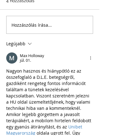
4 hozzászólás
Hozzászólás írása...
TOKLÁSZ
Kedvenceikkel 
BEFÚRÓDÁSÁNAK
utazás előtt is
LEGAPRÓBB GYANÚJA
forduljanak ho
Legújabb
ESETÉN SEM SZABAD
bizalommal!
VÁRNI!
Max Holloway
júl. 01.
Nagyon hasznos és hiánypótló ez az 
összefoglaló a D.L.E. betegségről, 
gazdiként rengeteg fontos információt 
találtam a tünetek kezelésével 
kapcsolatban. Viszont szeretném jelezni 
a HU oldal üzemeltetőjének, hogy valami 
technikai hiba van a kommenteknél. 
Amikor lejjebb görgettem a javasolt 
terápiákért, a mobilom hirtelen feldobott 
egy gyanús átirányítást, és az 
Unibet 
Magyarország
 oldala ugrott fel. Úgy 