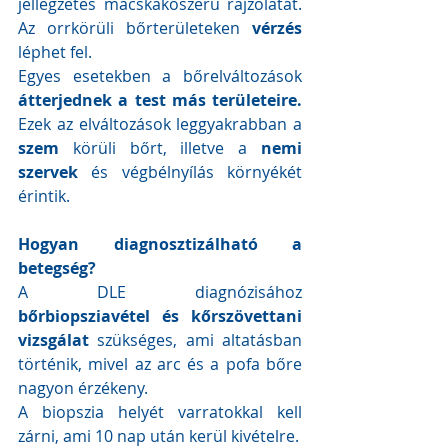
jellegzetes macskakőszerű rajzolatát. 
Az orrkörüli bőrterületeken 
vérzés
léphet fel.
Egyes esetekben a bőrelváltozások 
átterjednek
a test más területeire.
Ezek az elváltozások leggyakrabban a 
szem
 körüli bőrt, illetve a 
nemi 
szervek
 és végbélnyílás környékét 
érintik.
Hogyan diagnosztizálható a 
betegség?
A DLE diagnózisához 
bőrbiopsziavétel és kőrszövettani 
vizsgálat
 szükséges, ami altatásban 
történik, mivel az arc és a pofa bőre 
nagyon érzékeny. 
A biopszia helyét varratokkal kell 
zárni, ami 10 nap után kerül kivételre.