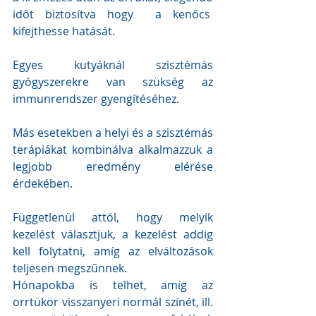
időt biztosítva hogy  a kenőcs  
kifejthesse hatását. 
Egyes kutyáknál szisztémás 
gyógyszerekre van szükség az 
immunrendszer gyengítéséhez.
Más esetekben a helyi és a szisztémás 
terápiákat kombinálva alkalmazzuk a 
legjobb eredmény elérése 
érdekében.
Függetlenül attól, hogy melyik 
kezelést választjuk, a kezelést addig 
kell folytatni, amíg az elváltozások 
teljesen megszűnnek. 
Hónapokba is telhet, amíg az 
orrtükör visszanyeri normál színét, ill. 