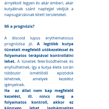
árnyékolt legyen és akár emberi, akár 
kutyáknak szánt naptejjel védjük a 
napsugárzásnak kitett területeket.
Mi a prognózis?
A discoid lupus erythematosus 
prognózisa jó. 
A legtöbb kutya 
tüneteit megfelelő utókezeléssel és 
folyamatos terápiával kontrollálni 
lehet.
 A tünetek felerősödhetnek és 
enyhülhetnek, így a kutya élete során 
többször ismétlődő epizódok 
lehetnek, amelyek kezelést 
igényelnek.
Ha  az állat nem kap megfelelő 
kezelést, ill. nincs meg a 
folyamatos kontroll, akkor ez 
könnyen lehet laphámsejtes 