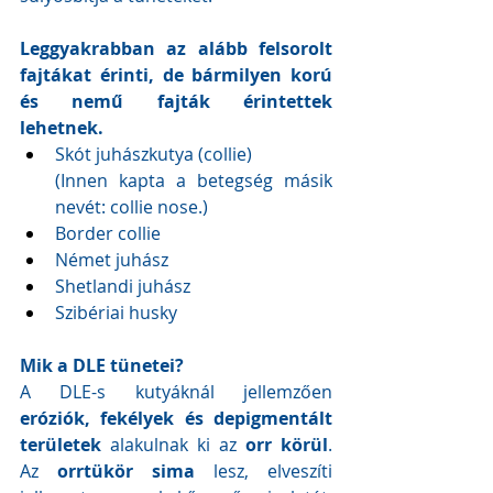
Leggyakrabban az alább felsorolt 
fajtákat érinti, de bármilyen korú 
és nemű fajták érintettek 
lehetnek. 
Skót juhászkutya (collie) 
(Innen kapta a betegség másik 
nevét: collie nose.)                        
Border collie
Német juhász
Shetlandi juhász
Szibériai husky
Mik a DLE tünetei?
A DLE-s kutyáknál jellemzően 
eróziók, fekélyek és depigmentált 
területek
 alakulnak ki az
 orr körül
. 
Az 
orrtükör sima
 lesz, elveszíti 