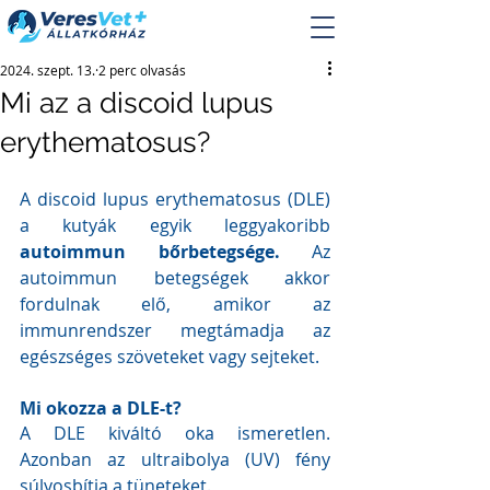
2024. szept. 13.
2 perc olvasás
Mi az a discoid lupus
erythematosus?
A discoid lupus erythematosus (DLE) 
a kutyák egyik leggyakoribb 
autoimmun bőrbetegsége. 
Az 
autoimmun betegségek akkor 
fordulnak elő, amikor az 
immunrendszer megtámadja az 
egészséges szöveteket vagy sejteket.
Mi okozza a DLE-t?
A DLE kiváltó oka ismeretlen. 
Azonban az ultraibolya (UV) fény 
súlyosbítja a tüneteket.