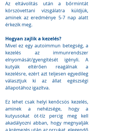
Az eltávolítás után a bőrmintát 
kórszövettani vizsgálatra küldjük, 
aminek az eredménye 5-7 nap alatt 
érkezik meg.
Hogyan zajlik a kezelés?
Mivel ez egy autoimmun betegség, a 
kezelés az immunrendszer 
elnyomását/gyengítését igényli. A 
kutyák eltérően reagálnak a 
kezelésre, ezért azt teljesen egyedileg 
választjuk ki az állat egészségi 
állapotához igazítva.
Ez lehet csak helyi kenőcsös kezelés, 
aminek a nehézsége, hogy a 
kutyusokat öt-tíz percig meg kell 
akadályozni abban, hogy megnyalják 
a krémezés után az orrukat, elegendő 