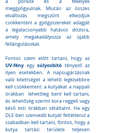
a pörkök és a fekélyek 
meggyógyulnak. Miután az összes 
elváltozás megszűnt elkezdjük 
csökkenteni a gyógyszereket adagját 
a legalacsonyabb hatásos dózisra, 
amely megakadályozza az újabb 
fellángolásokat.
Fontos szem előtt tartani, hogy az 
UV-fény
 egy 
súlyosbító 
tényező az 
ilyen esetekben. A napsugárzásnak 
való kitettséget a lehető legkisebbre 
kell csökkenteni: a kutyákat a nappali 
órákban  lehetőleg bent kell tartani, 
és lehetőség szerint kora reggeli vagy 
késő esti órákban sétáltatni. Ha egy 
DLE-ben szenvedő kutyát feltétlenül a 
szabadban kell tartani, fontos, hogy a 
kutya tartási területe teljesen 