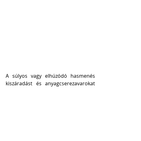
A súlyos vagy elhúzódó hasmenés 
kiszáradást és anyagcserezavarokat 
okozhat a folyadék- és ionvesztés 
miatt, és Kedvencének intravénás 
folyadékterápiára és intenzív, akár 
kórházi kezelésre lehet szüksége. 
Minden esetben egyeztessen 
állatorvosával, mielőtt bármilyen 
gyógyszert vagy gyógyhatású 