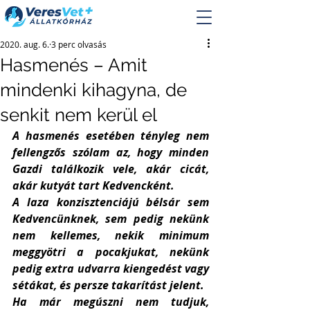
2020. aug. 6.
3 perc olvasás
Hasmenés – Amit
mindenki kihagyna, de
senkit nem kerül el
A hasmenés esetében tényleg nem 
fellengzős szólam az, hogy minden 
Gazdi találkozik vele, akár cicát, 
akár kutyát tart Kedvencként. 
A laza konzisztenciájú bélsár sem 
Kedvencünknek, sem pedig nekünk 
nem kellemes, nekik minimum 
meggyötri a pocakjukat, nekünk 
pedig extra udvarra kiengedést vagy 
sétákat, és persze takarítást jelent. 
Ha már megúszni nem tudjuk, 