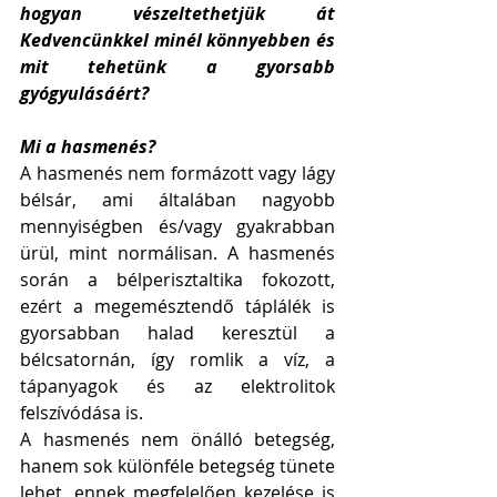
hogyan vészeltethetjük át 
Kedvencünkkel minél könnyebben és 
mit tehetünk a gyorsabb 
gyógyulásáért?
Mi a hasmenés?
A hasmenés nem formázott vagy lágy 
bélsár, ami általában nagyobb 
mennyiségben és/vagy gyakrabban 
ürül, mint normálisan. A hasmenés 
során a bélperisztaltika fokozott, 
ezért a megemésztendő táplálék is 
gyorsabban halad keresztül a 
bélcsatornán, így romlik a víz, a 
tápanyagok és az elektrolitok 
felszívódása is.
A hasmenés nem önálló betegség, 
hanem sok különféle betegség tünete 
lehet, ennek megfelelően kezelése is 