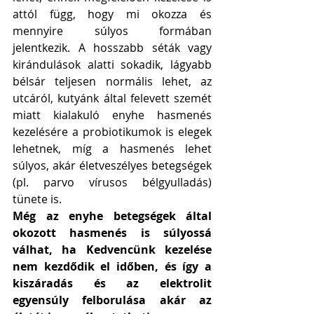
attól függ, hogy mi okozza és 
mennyire súlyos formában 
jelentkezik. A hosszabb séták vagy 
kirándulások alatti sokadik, lágyabb 
bélsár teljesen normális lehet, az 
utcáról, kutyánk által felevett szemét 
miatt kialakuló enyhe hasmenés 
kezelésére a probiotikumok is elegek 
lehetnek, míg a hasmenés lehet 
súlyos, akár életveszélyes betegségek 
(pl. parvo vírusos bélgyulladás) 
tünete is. 
Még az enyhe betegségek által 
okozott hasmenés is súlyossá 
válhat, ha Kedvencünk kezelése 
nem kezdődik el időben, és így a 
kiszáradás és az elektrolit 
egyensúly felborulása akár az 