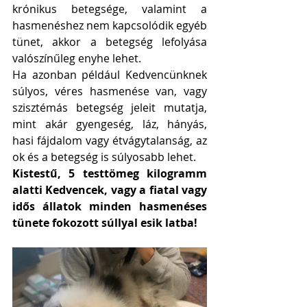
krónikus betegsége, valamint a 
hasmenéshez nem kapcsolódik egyéb 
tünet, akkor a betegség lefolyása 
valószínűleg enyhe lehet. 
Ha azonban például Kedvencünknek 
súlyos, véres hasmenése van, vagy 
szisztémás betegség jeleit mutatja, 
mint akár gyengeség, láz, hányás, 
hasi fájdalom vagy étvágytalanság, az 
ok és a betegség is súlyosabb lehet. 
Kistestű, 5 testtömeg kilogramm 
alatti Kedvencek, vagy a fiatal vagy 
idős állatok minden hasmenéses 
tünete fokozott súllyal esik latba!