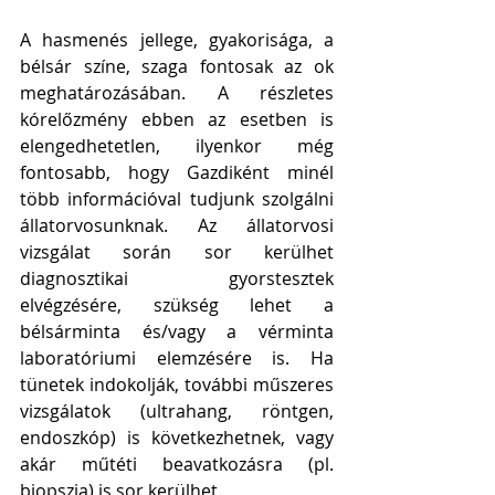
A hasmenés jellege, gyakorisága, a 
bélsár színe, szaga fontosak az ok 
meghatározásában. A részletes 
kórelőzmény ebben az esetben is 
elengedhetetlen, ilyenkor még 
fontosabb, hogy Gazdiként minél 
több információval tudjunk szolgálni 
állatorvosunknak. Az állatorvosi 
vizsgálat során sor kerülhet 
diagnosztikai gyorstesztek 
elvégzésére, szükség lehet a 
bélsárminta és/vagy a vérminta 
laboratóriumi elemzésére is. Ha 
tünetek indokolják, további műszeres 
vizsgálatok (ultrahang, röntgen, 
endoszkóp) is következhetnek, vagy 
akár műtéti beavatkozásra (pl. 
biopszia) is sor kerülhet. 