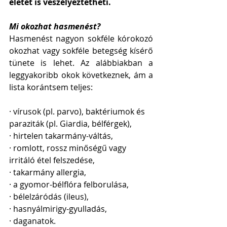
életét is veszélyeztetheti. 
Mi okozhat hasmenést?
Hasmenést nagyon sokféle kórokozó 
okozhat vagy sokféle betegség kísérő 
tünete is lehet. Az alábbiakban a 
leggyakoribb okok következnek, ám a 
lista korántsem teljes:
· vírusok (pl. parvo), baktériumok és 
paraziták (pl. Giardia, bélférgek),
· hirtelen takarmány-váltás,
· romlott, rossz minőségű vagy 
irritáló étel felszedése, 
· takarmány allergia, 
· a gyomor-bélflóra felborulása, 
· bélelzáródás (ileus),
· hasnyálmirigy-gyulladás,
· daganatok.