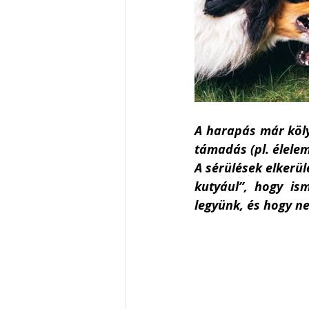
A harapás már kölyö
támadás (pl. élelem
A sérülések elkerü
kutyául”, hogy is
legyünk, és hogy n