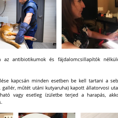
 az antibiotikumok és fájdalomcsillapítók nélkülö
lése kapcsán minden esetben be kell tartani a seb 
 gallér, műtét utáni kutyaruha) kapott állatorvosi uta
ható vagy esetleg ízületbe terjed a harapás, akkor
.  