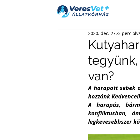
2020. dec. 27.
3 perc olv
Kutyahar
tegyünk,
van?
A harapott sebek a
hozzánk Kedvenceik
A harapás, bárme
konfliktusban, á
legkevesebbszer kö