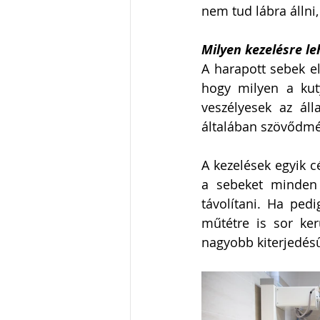
nem tud lábra állni,
Milyen kezelésre le
A harapott sebek el
hogy milyen a kuty
veszélyesek az áll
általában szövődmé
A kezelések egyik c
a sebeket minden es
távolítani. Ha pedi
műtétre is sor ker
nagyobb kiterjedésű