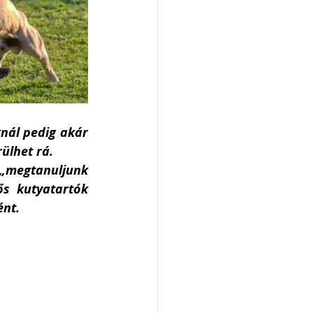
nál pedig akár 
ülhet rá. 
 „megtanuljunk 
s kutyatartók 
nt. 