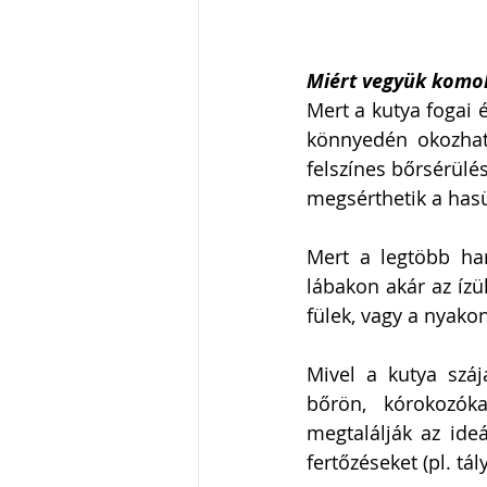
Miért vegyük komol
Mert a kutya fogai 
könnyedén okozhatn
felszínes bőrsérülés
Mert a legtöbb har
lábakon akár az ízü
fülek, vagy a nyakon
Mivel a kutya száj
bőrön, kórokozóka
megtalálják az ideá