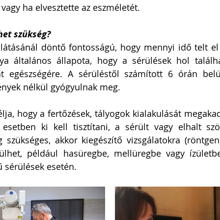
 vagy ha elvesztette az eszméletét. 
het szükség?
látásánál döntő fontosságú, hogy mennyi idő telt el 
a általános állapota, hogy a sérülések hol találha
at egészségére. A sérüléstől számított 6 órán belü
nyek nélkül gyógyulnak meg. 
élja, hogy a fertőzések, tályogok kialakulását megakad
etben ki kell tisztítani, a sérült vagy elhalt szöv
g szükséges, akkor kiegészítő vizsgálatokra (röntgen,
ülhet, például hasüregbe, mellüregbe vagy ízületbe
 sérülések esetén.