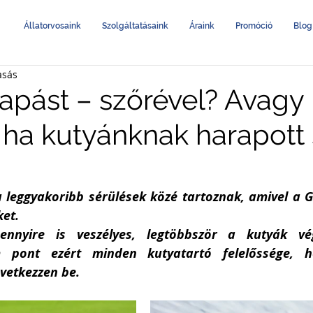
Állatorvosaink
Szolgáltatásaink
Áraink
Promóció
Blog
asás
apást – szőrével? Avagy 
 ha kutyánknak harapott
 leggyakoribb sérülések közé tartoznak, amivel a G
et. 
nnyire is veszélyes, legtöbbször a kutyák vé
m pont ezért minden kutyatartó felelőssége, h
vetkezzen be. 