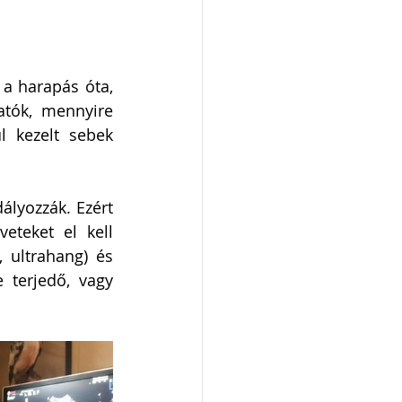
a harapás óta, 
tók, mennyire 
l kezelt sebek 
ályozzák. Ezért 
eteket el kell 
 ultrahang) és 
 terjedő, vagy 