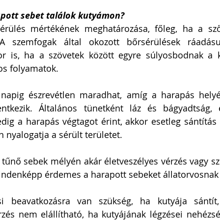
apott sebet találok kutyámon?
érülés mértékének meghatározása, főleg, ha a sző
A szemfogak által okozott bőrsérülések ráadásu
or is, ha a szövetek között egyre súlyosbodnak a k
os folyamatok. 
 napig észrevétlen maradhat, amíg a harapás helyé
tkezik. Általános tünetként láz és bágyadtság, ét
dig a harapás végtagot érint, akkor esetleg sántítás i
 nyalogatja a sérült területet.
k tűnő sebek mélyén akár életveszélyes vérzés vagy szö
 mindenképp érdemes a harapott sebeket állatorvosna
osi beavatkozásra van szükség, ha kutyája sántí
zés nem elállítható, ha kutyájának légzései nehézsé