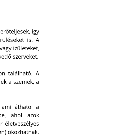
őteljesek, így 
léseket is. A 
agy ízületeket, 
megsérthetik a hasüregben, a mellüregben vagy a fejen, nyakon elhelyezkedő szerveket. 
 található. A 
ek a szemek, a 
ami áthatol a 
e, ahol azok 
 életveszélyes 
fertőzéseket (pl. tályog, genny a mellüregben, hasüregban vagy ízületekben) okozhatnak. 