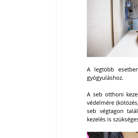
A legtöbb esetben
gyógyuláshoz. 
A seb otthoni keze
védelmére (kötözés,
seb végtagon talál
kezelés is szükséges