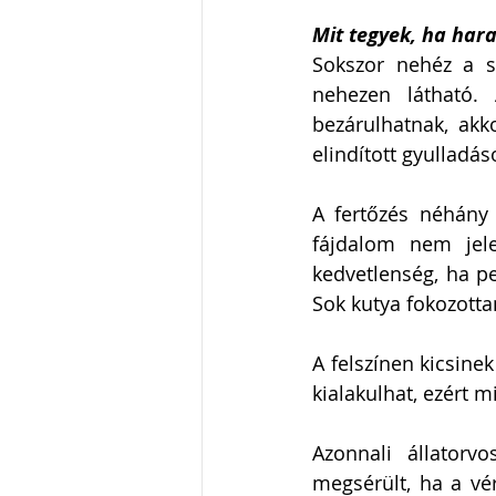
Mit tegyek, ha har
Sokszor nehéz a s
nehezen látható. 
bezárulhatnak, akk
elindított gyulladás
A fertőzés néhány
fájdalom nem jelen
kedvetlenség, ha pe
Sok kutya fokozottan
A felszínen kicsine
kialakulhat, ezért
Azonnali állatorv
megsérült, ha a vér