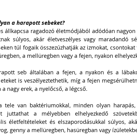
yan a harapott sebeket? 
és állkapcsa ragadozó életmódjából adódóan nagyon er
ak súlyos, akár életveszélyes vagy maradandó sérü
eken túl fogaik összezúzhatják az izmokat, csontokat v
apott seb általában a fejen, a nyakon és a lábakon
leteket is veszélyeztethetik, míg a fejen megsérülhetn
 a nagy erek, a nyelőcső, a légcső. 
a tele van baktériumokkal, minden olyan harapás, 
t juttathat a mélyebben elhelyezkedő szövetekb
lis életfeltételeket és elszaporodásukkal súlyos, akár