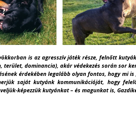
kkorban is az agresszív játék része, felnőtt kutyák
, terület, dominancia), akár védekezés során sor ker
lésének érdekében legalább olyan fontos, hogy mi is
merjük saját kutyánk kommunikációját, hogy felelő
eveljük-képezzük kutyánkat – és magunkat is, Gazdiké