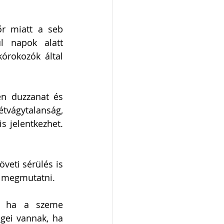
r miatt a seb 
l napok alatt 
órokozók által 
n duzzanat és 
vágytalanság, 
s jelentkezhet. 
veti sérülés is 
k megmutatni. 
t, ha a szeme 
gei vannak, ha 