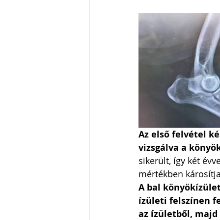
Az első felvétel k
vizsgálva a könyök
sikerült, így két év
mértékben károsítja 
A bal könyökízület
ízületi felszínen 
az ízületből, majd 