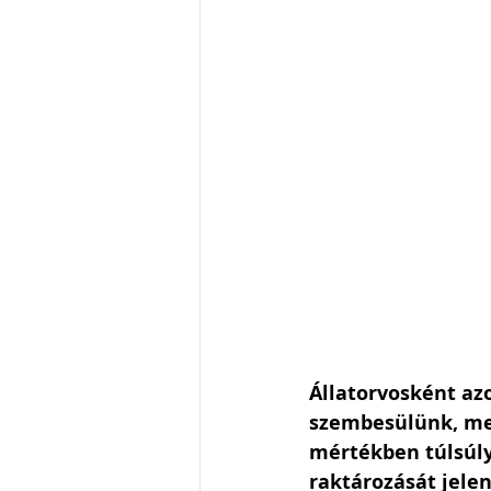
Állatorvosként a
szembesülünk, me
mértékben túlsúly
raktározását jele