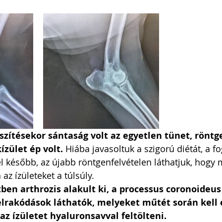
észítésekor sántaság volt az egyetlen tünet, röntg
ízület ép volt.
 Hiába javasoltuk a szigorú diétát, a 
vel később, az újabb röntgenfelvételen láthatjuk, hogy 
az ízületeket a túlsúly. 
ben arthrozis alakult ki, a processus coronoideus 
felrakódások láthatók, melyeket műtét során kell e
az ízületet hyaluronsavval feltölteni.  