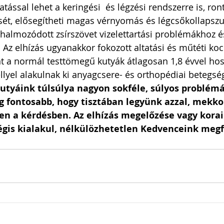
tással lehet a keringési  és légzési rendszerre is, ront
t, elősegítheti magas vérnyomás és légcsőkollapszus
lhalmozódott zsírszövet vizelettartási problémákhoz 
. Az elhízás ugyanakkor fokozott altatási és műtéti kocká
 a normál testtömegű kutyák átlagosan 1,8 évvel hos
llyel alakulnak ki anyagcsere- és orthopédiai betegsége
kutyáink túlsúlya nagyon sokféle, súlyos problémá
g fontosabb, hogy tisztában legyünk azzal, mekko
en a kérdésben. Az elhízás megelőzése vagy korai
égis kialakul, nélkülözhetetlen Kedvenceink megf
 