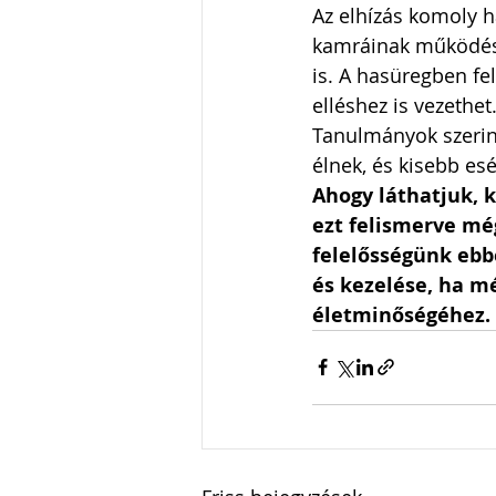
Az elhízás komoly ha
kamráinak működésé
is. A hasüregben fe
elléshez is vezethet
Tanulmányok szerint
élnek, és kisebb esé
Ahogy láthatjuk, 
ezt felismerve mé
felelősségünk ebb
és kezelése, ha m
életminőségéhez. 