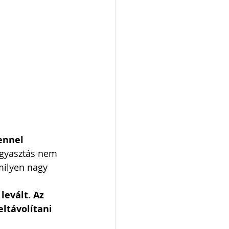
ennel 
fogyasztás nem 
milyen nagy 
levált. Az 
ltávolítani 