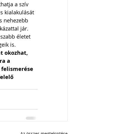
hatja a szív 
 kialakulását 
és nehezebb 
zattal jár.   
szabb életet 
ik is.  
t okozhat, 
ra a 
 felismerése 
elelő 
Az összes megtekintése