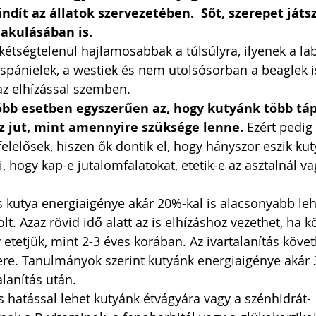
indít az állatok szervezetében.  Sőt, szerepet játs
akulásában is.
 kétségtelenül hajlamosabbak a túlsúlyra, ilyenek a la
a spánielek, a westiek és nem utolsósorban a beaglek i
az elhízással szemben.   
több esetben egyszerűen az, hogy kutyánk több táp
z jut, mint amennyire szüksége lenne. 
Ezért pedig
elelősek, hiszen ők döntik el, hogy hányszor eszik kut
 hogy kap-e jutalomfalatokat, etetik-e az asztalnál va
 kutya energiaigénye akár 20%-kal is alacsonyabb lehet
volt. Azaz rövid idő alatt az is elhízáshoz vezethet, ha 
etetjük, mint 2-3 éves korában. Az ivartalanítás köv
ere. Tanulmányok szerint kutyánk energiaigénye akár 3
lanítás után.   
 hatással lehet kutyánk étvágyára vagy a szénhidrát-