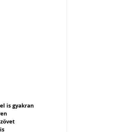
l is gyakran 
en 
zövet 
is 