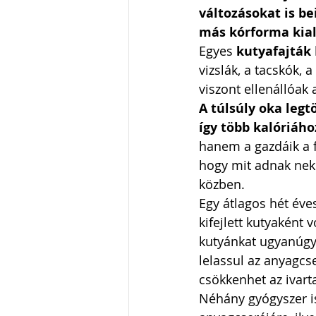
változásokat is be
más kórforma kial
Egyes 
kutyafajták
vizslák, a tacskók, 
viszont ellenállóak 
A túlsúly oka leg
így több kalóriáho
hanem a gazdáik a f
hogy mit adnak neki,
közben.   
Egy átlagos hét éves
kifejlett kutyaként 
kutyánkat ugyanúgy 
lelassul az anyagcs
csökkenhet az ivarta
Néhány gyógyszer is