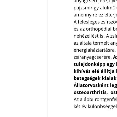
anyagcseréjére, ilye
pajzsmirigy alulmű
amennyire ez elterj
A felesleges zsírszö
és az orthopédiai b
nehézellést is. A zs
az általa termelt a
energiaháztartásra,
zsíranyagcserére. 
A
tulajdonképp egy i
kihívás elé állít
betegségek kialaku
Állatorvosként leg
osteoarthritis,  o
Az alábbi röntgenfe
két év különbséggel