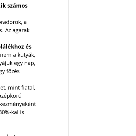
zik számos 
bradorok, a 
s. Az agarak 
lálékhoz és 
 nem a kutyák, 
yájuk egy nap, 
gy főzés 
, mint fiatal, 
középkorú 
etkezményeként 
0%-kal is 