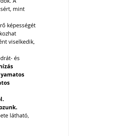
dok. A 
ért, mint 
tűrő képességét 
kozhat 
nt viselkedik, 
drát- és 
hízás 
olyamatos 
tos 
. 
ozunk. 
te látható, 