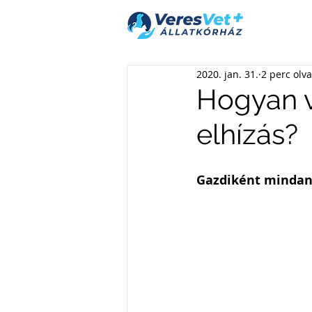
2020. jan. 31.
2 perc olv
Hogyan v
elhízás?
Gazdiként mindann