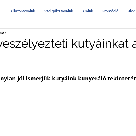
Állatorvosaink
Szolgáltatásaink
Áraink
Promóció
Blog
asás
eszélyezteti kutyáinkat 
yian jól ismerjük kutyáink kunyeráló tekintetét