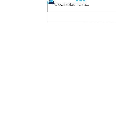
Állatorvosai
Hozzászólás írása...
Nyitvatar
Kutyák tüdőférgessége
Hétfőtől - péntek
(Crenosoma vulpis = róka
nyitvatart
tüdőféreg)
9:00 – 20
Szombat
9:00 - 12:00 (hétvégi p
17:00 - 20:00 (ügyeleti
Ft)
Vasárnap
9:00 - 12:00 (ügyeleti p
18:00 - 20:00 (hétvégi p
Ügyelet a Dunakeszi Á
Szombat: 9:00 -
Vasárnap: 15:00
https://www.dunakeszialla
t