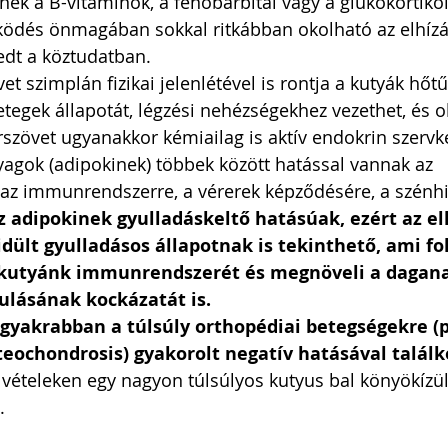
nek a B-vitaminok, a fenobarbitál vagy a glükokortikoi
ködés önmagában sokkal ritkábban okolható az elhízás
edt a köztudatban. 
vet szimplán fizikai jelenlétével is rontja a kutyák hő
etegek állapotát, légzési nehézségekhez vezethet, és o
írszövet ugyanakkor kémiailag is aktív endokrin szervké
nyagok (adipokinek) többek között hatással vannak az 
 az immunrendszerre, a vérerek képződésére, a szénhi
z adipokinek gyulladáskeltő hatásúak, ezért az el
dült gyulladásos állapotnak is tekinthető, ami f
ja kutyánk immunrendszerét és megnöveli a dagana
lásának kockázatát is.  
gyakrabban a túlsúly orthopédiai betegségekre (pl
steochondrosis) gyakorolt negatív hatásával találk
lvételeken egy nagyon túlsúlyos kutyus bal könyökízüle
. 