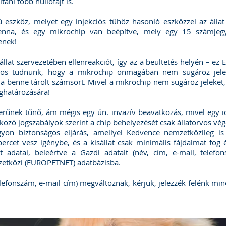
ani több hüllőfajt is.
eszköz, melyet egy injekciós tűhöz hasonló eszközzel az állat
enna, és egy mikrochip van beépítve, mely egy 15 számjegy
enek!
állat szervezetében ellenreakciót, így az a beültetés helyén – e
os tudnunk, hogy a mikrochip önmagában nem sugároz jeleke
za a benne tárolt számsort. Mivel a mikrochip nem sugároz jeleke
ghatározására!
erűnek tűnő, ám mégis egy ún. invazív beavatkozás, mivel egy i
ozó jogszabályok szerint a chip behelyezését csak állatorvos vég
on biztonságos eljárás, amellyel Kedvence nemzetközileg is 
cet vesz igénybe, és a kisállat csak minimális fájdalmat fog é
t adatai, beleértve a Gazdi adatait (név, cím, e-mail, telefo
zetközi (EUROPETNET) adatbázisba.
 telefonszám, e-mail cím) megváltoznak, kérjük, jelezzék felénk 