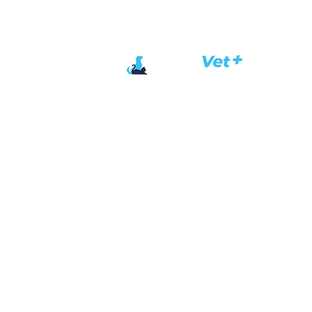
Állatorvosai
Nyitvatar
Hétfőtől - péntek
nyitvatart
9:00 – 20
Szombat
9:00 - 12:00 (hétvégi p
17:00 - 20:00 (ügyeleti
Ft)
Vasárnap
9:00 - 12:00 (ügyeleti p
18:00 - 20:00 (hétvégi p
Ügyelet a Dunakeszi Á