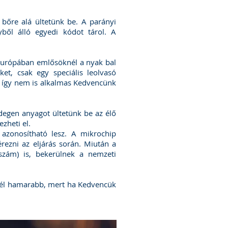
 bőre alá ültetünk be. A parányi
ből álló egyedi kódot tárol. A
z Európában emlősöknél a nyak bal
t, csak egy speciális leolvasó
t, így nem is alkalmas Kedvencünk
degen anyagot ültetünk be az élő
ezheti el.
azonosítható lesz. A mikrochip
rezni az eljárás során. Miután a
nszám) is, bekerülnek a nemzeti
minél hamarabb, mert ha Kedvencük