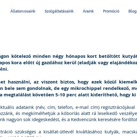
Állatorvosaink
Szolgáltatásaink
Áraink
Promóció
Blog
zágon kötelező minden négy hónapos kort betöltött kutyát
pos kora előtt új gazdához kerül (eladják vagy elajándékoz
lni.
et használni, az viszont biztos, hogy ezek közül kiemelk
n bele sem gondolnak, de egy mikrochippel rendelkező, meg
a megtalálást követően 5-10 perc alatt kideríthető, hogy ki
tuális adataink (név, cím, telefon, e-mail cím) regisztrációjával
zzánk, és megkímélhetjük a kóborlás alatt rá leselkedő veszélye
 nagyon sok idegeskedést, és a Kedvencünk keresésére fordított 
tráció szükséges a kisállat-útlevél kiváltásához kutyák, macs