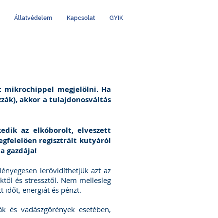
Állatvédelem
Kapcsolat
GYIK
 mikrochippel megjelölni. Ha
zák), akkor a tulajdonosváltás
edik az elkóborolt, elveszett
felelően regisztrált kutyáról
 a gazdája!
 lényegesen lerövidíthetjük azt az
ktől és stressztől. Nem mellesleg
időt, energiát és pénzt.
kák és vadászgörények esetében,