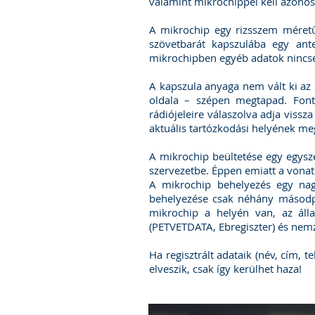
valamint mikrochippel kell azonosít
A mikrochip egy rizsszem méretű 
szövetbarát kapszulába egy ant
mikrochipben egyéb adatok nincs
A kapszula anyaga nem vált ki az 
oldala – szépen megtapad. Font
rádiójeleire válaszolva adja viss
aktuális tartózkodási helyének me
A mikrochip beültetése egy egysz
szervezetbe. Éppen emiatt a vonatk
A mikrochip behelyezés egy nagy
behelyezése csak néhány másodper
mikrochip a helyén van, az álla
(PETVETDATA, Ebregiszter) és nem
Ha regisztrált adataik (név, cím,
elveszik, csak így kerülhet haza!