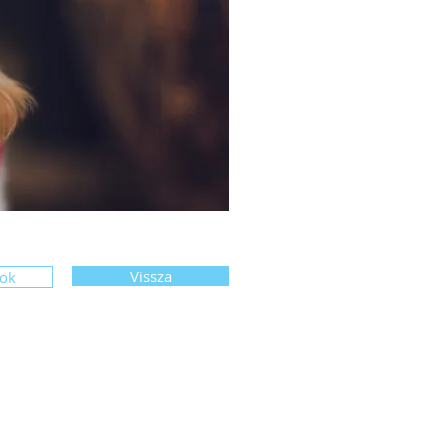
Vissza
sok