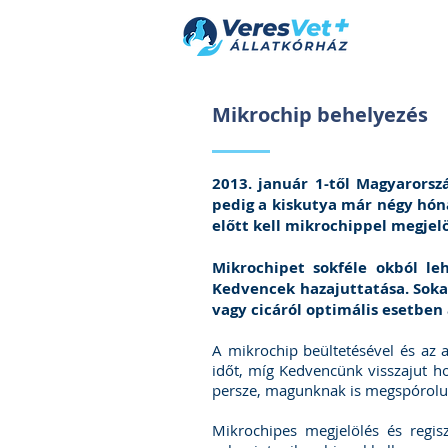
Mikrochip behelyezés
2013. január 1-től Magyarors
pedig a kiskutya már négy hóna
előtt kell mikrochippel megjelö
Mikrochipet sokféle okból leh
Kedvencek hazajuttatása. Soka
vagy cicáról optimális esetben 
A mikrochip beültetésével és az ak
időt, míg Kedvencünk visszajut ho
persze, magunknak is megspórolunk
Mikrochipes megjelölés és regisz