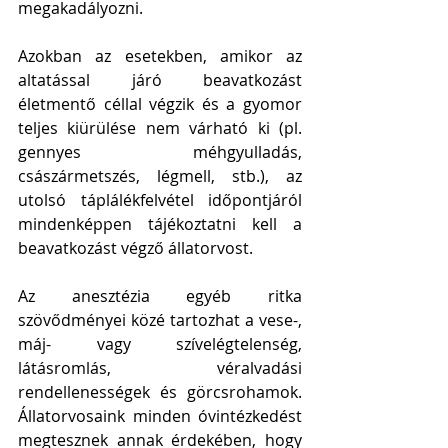
megakadályozni.
Azokban az esetekben, amikor az 
altatással járó beavatkozást 
életmentő céllal végzik és a gyomor 
teljes kiürülése nem várható ki (pl. 
gennyes méhgyulladás, 
császármetszés, légmell, stb.), az 
utolsó táplálékfelvétel időpontjáról 
mindenképpen tájékoztatni kell a 
beavatkozást végző állatorvost.
Az anesztézia egyéb ritka 
szövődményei közé tartozhat a vese-, 
máj- vagy szívelégtelenség, 
látásromlás, véralvadási 
rendellenességek és görcsrohamok. 
Állatorvosaink minden óvintézkedést 
megtesznek annak érdekében, hogy 