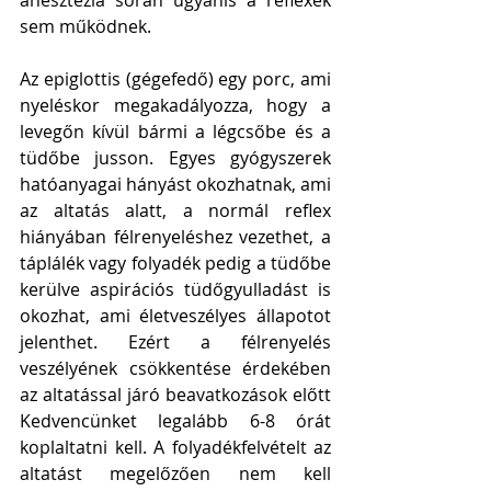
anesztézia során ugyanis a reflexek 
sem működnek. 
Az epiglottis (gégefedő) egy porc, ami 
nyeléskor megakadályozza, hogy a 
levegőn kívül bármi a légcsőbe és a 
tüdőbe jusson. Egyes gyógyszerek 
hatóanyagai hányást okozhatnak, ami 
az altatás alatt, a normál reflex 
hiányában félrenyeléshez vezethet, a 
táplálék vagy folyadék pedig a tüdőbe 
kerülve aspirációs tüdőgyulladást is 
okozhat, ami életveszélyes állapotot 
jelenthet. Ezért a félrenyelés 
veszélyének csökkentése érdekében 
az altatással járó beavatkozások előtt 
Kedvencünket legalább 6-8 órát 
koplaltatni kell. A folyadékfelvételt az 
altatást megelőzően nem kell 