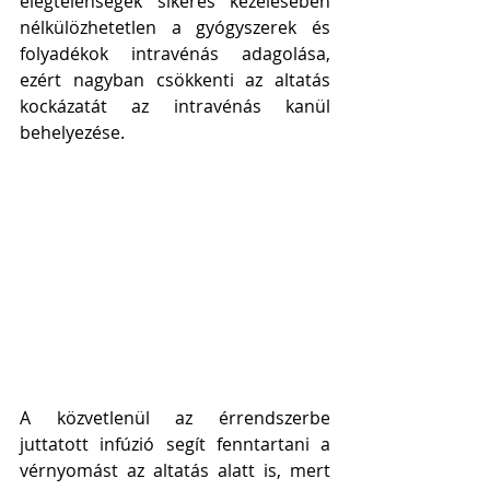
elégtelenségek sikeres kezelésében 
nélkülözhetetlen a gyógyszerek és 
folyadékok intravénás adagolása, 
ezért nagyban csökkenti az altatás 
kockázatát az intravénás kanül 
behelyezése. 
A közvetlenül az érrendszerbe 
juttatott infúzió segít fenntartani a 
vérnyomást az altatás alatt is, mert 