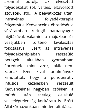
azonnal pótolja az elvesztett 
folyadékokat (pl. vérzés, eltávolított 
szövetek, stb.). A beavatkozás utáni 
intravénás folyadékterápia 
felgyorsítja Kedvenceink ébredését a 
véráramban keringő hatóanyagok 
hígításával, valamint a májukban és 
veséjükben történő kiválasztás 
fokozásával. Ezért az intravénás 
folyadékterápiában részesülő 
betegek általában gyorsabban 
ébrednek, mint azok, akik nem 
kapnak. Ezen kívül tanulmányok 
kimutatták, hogy a perioperatív 
infúziós kezelésben részesült 
Kedvenceknél nagyban csökken a 
műtét után esetleg kialakuló 
veseelégtelenség kockázata is. Ezért 
Állatkórházunkban minden altatással 