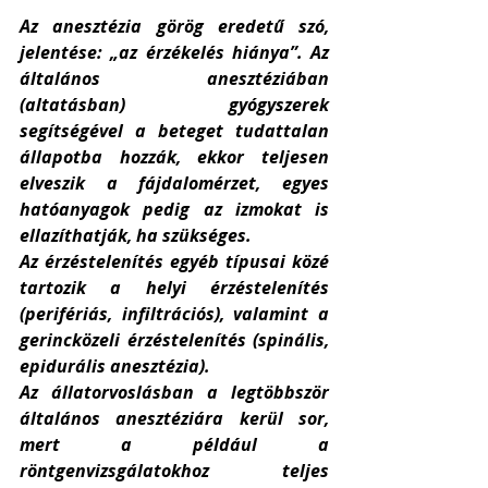
Az anesztézia görög eredetű szó, 
jelentése: „az érzékelés hiánya”. Az 
általános anesztéziában 
(altatásban) gyógyszerek 
segítségével a beteget tudattalan 
állapotba hozzák, ekkor teljesen 
elveszik a fájdalomérzet, egyes 
hatóanyagok pedig az izmokat is 
ellazíthatják, ha szükséges. 
Az érzéstelenítés egyéb típusai közé 
tartozik a helyi érzéstelenítés 
(perifériás, infiltrációs), valamint a 
gerincközeli érzéstelenítés (spinális, 
epidurális anesztézia). 
Az állatorvoslásban a legtöbbször 
általános anesztéziára kerül sor, 
mert a például a 
röntgenvizsgálatokhoz teljes 