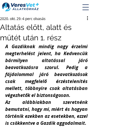
2020. okt. 29.
4 perc olvasás
Altatás előtt, alatt és
műtét után 1. rész
A Gazdiknak mindig nagy érzelmi 
megterhelést jelent, ha Kedvencük 
bármilyen altatással járó 
beavatkozásra szorul. Pedig a 
fájdalommal járó beavatkozások 
csak megfelelő érzéstelenítés 
mellett, többnyire csak altatásban 
végezhetők el biztonságosan.
Az alábbiakban szeretnénk 
bemutatni, hogy mi, miért és hogyan 
történik ezekben az esetekben, ezzel 
is csökkentve a Gazdik aggodalmait. 