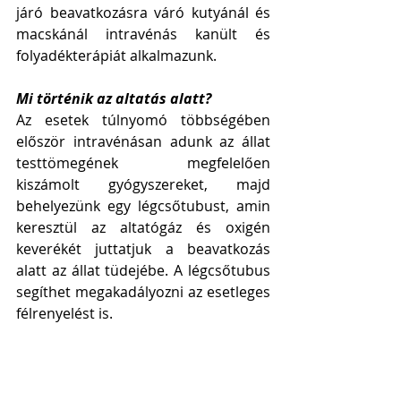
járó beavatkozásra váró kutyánál és 
macskánál intravénás kanült és 
folyadékterápiát alkalmazunk. 
Mi történik az altatás alatt?
Az esetek túlnyomó többségében 
először intravénásan adunk az állat 
testtömegének megfelelően 
kiszámolt gyógyszereket, majd 
behelyezünk egy légcsőtubust, amin 
keresztül az altatógáz és oxigén 
keverékét juttatjuk a beavatkozás 
alatt az állat tüdejébe. A légcsőtubus 
segíthet megakadályozni az esetleges 
félrenyelést is. 