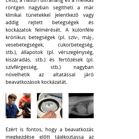
EKG), a hasűri ultrahang és a mellkas 
röntgen nagyban segítheti a már 
klinikai tünetekkel jelentkező vagy 
addig rejtett betegségek és 
kockázatok felmérését. A különféle 
krónikus betegségek (pl. szív-, máj-, 
vesebetegségek, cukorbetegség, 
stb.), állapotok (pl. vérszegénység, 
kiszáradás, stb.) és fertőzések (pl. 
szívférgesség, stb.) nagyban 
növelhetik az altatással járó 
beavatkozások kockázatát. 
Ezért is fontos, hogy a beavatkozás 
megkezdése előtt tájékoztassa az 