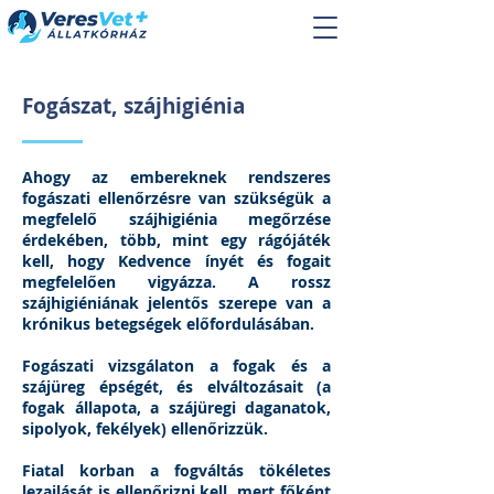
Fogászat, szájhigiénia
Ahogy az embereknek rendszeres
fogászati ​​ellenőrzésre van szükségük a
megfelelő szájhigiénia megőrzése
érdekében, több, mint egy rágójáték
kell, hogy Kedvence ínyét és fogait
megfelelően vigyázza. A rossz
szájhigiéniának jelentős szerepe van a
krónikus betegségek előfordulásában.
Fogászati vizsgálaton a fogak és a
szájüreg épségét, és elváltozásait (a
fogak állapota, a szájüregi daganatok,
sipolyok, fekélyek) ellenőrizzük.
Fiatal korban a fogváltás tökéletes
lezajlását is ellenőrizni kell, mert főként