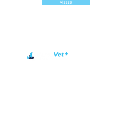
Vissza
ELÉRHETŐSÉGEINK
Kérdése van?
Keressen minket bizalommal!
+36 28 387 142
+36 30 205 2933​
Cím: 2112 Veresegyház Erkel F. u. 3/g.
E-mail:
veresvetrend@gmail.com