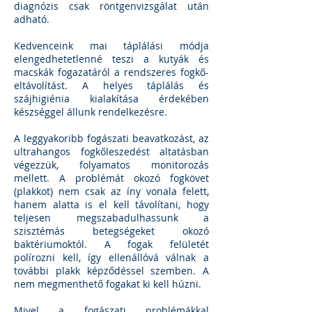
diagnózis csak röntgenvizsgálat után
adható.
Kedvenceink mai táplálási módja
elengedhetetlenné teszi a kutyák és
macskák fogazatáról a rendszeres fogkő-
eltávolítást. A helyes táplálás és
szájhigiénia kialakítása érdekében
készséggel állunk rendelkezésre.
A leggyakoribb fogászati beavatkozást, az
ultrahangos fogkőleszedést altatásban
végezzük, folyamatos monitorozás
mellett. A problémát okozó fogkövet
(plakkot) nem csak az íny vonala felett,
hanem alatta is el kell távolítani, hogy
teljesen megszabadulhassunk a
szisztémás betegségeket okozó
baktériumoktól. A fogak felületét
polírozni kell, így ellenállóvá válnak a
további plakk képződéssel szemben. A
nem megmenthető fogakat ki kell húzni.
Mivel a fogászati ​​problémákkal