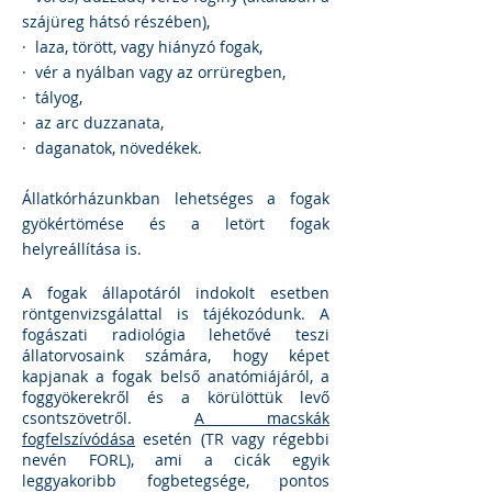
szájüreg hátsó részében),
· laza, törött, vagy hiányzó fogak,
· vér a nyálban vagy az orrüregben,
· tályog,
· az arc duzzanata,
· daganatok, növedékek.
Állatkórházunkban lehetséges a fogak
gyökértömése és a letört fogak
helyreállítása is.
A fogak állapotáról indokolt esetben
röntgenvizsgálattal is tájékozódunk. A
fogászati ​​radiológia lehetővé teszi
állatorvosaink számára, hogy képet
kapjanak a fogak belső anatómiájáról, a
foggyökerekről és a körülöttük levő
csontszövetről.
A macskák
fogfelszívódása
esetén (TR vagy régebbi
nevén FORL), ami a cicák egyik
leggyakoribb fogbetegsége, pontos