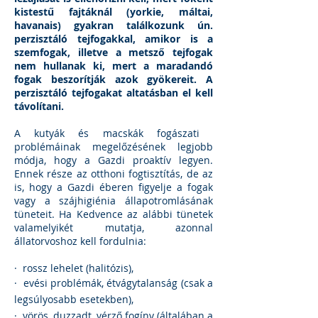
kistestű fajtáknál (yorkie, máltai,
havanais) gyakran találkozunk ún.
perzisztáló tejfogakkal, amikor is a
szemfogak, illetve a metsző tejfogak
nem hullanak ki, mert a maradandó
fogak beszorítják azok gyökereit. A
perzisztáló tejfogakat altatásban el kell
távolítani.
A kutyák és macskák fogászati ​​
problémáinak megelőzésének legjobb
módja, hogy a Gazdi proaktív legyen.
Ennek része az otthoni fogtisztítás, de az
is, hogy a Gazdi éberen figyelje a fogak
vagy a szájhigiénia állapotromlásának
tüneteit. Ha Kedvence az alábbi tünetek
valamelyikét mutatja, azonnal
állatorvoshoz kell fordulnia:
· rossz lehelet (halitózis),
· evési problémák, étvágytalanság (csak a
legsúlyosabb esetekben),
· vörös, duzzadt, vérző fogíny (általában a