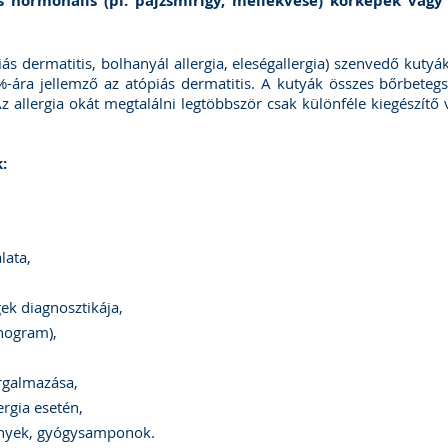
s hormonális (pl. pajzsmirigy, mellékvese) kórképek va
iás dermatitis, bolhanyál allergia, eleségallergia) szenvedő kuty
0%-ára jellemző az atópiás dermatitis. A kutyák összes bőrbete
Az allergia okát megtalálni legtöbbször csak különféle kiegészítő
:
lata,
ek diagnosztikája,
chogram),
rgalmazása,
ergia esetén,
mények, gyógysamponok.