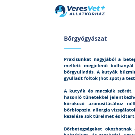
Bőrgyógyászat
Praxisunkat nagyjából a bete
mellett megjelenő bolhanyál
bőrgyulladás. A
kutyák bűzmir
gyulladt foltok (hot spot) a te
A kutyák és macskák szőrét, 
hasonló tünetekkel jelentkezhe
kórokozó azonosításához nél
bőrbiopszia, allergia vizsgálat
kezelése sok türelmet és kitart
Bőrbetegségeket okozhatnak a