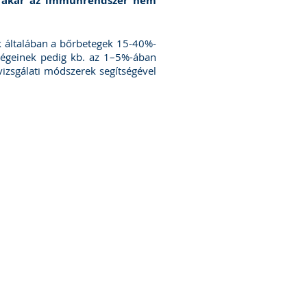
gy akár az immunrendszer nem
ák általában a bőrbetegek 15-40%-
gségeinek pedig kb. az 1–5%-ában
 vizsgálati módszerek segítségével