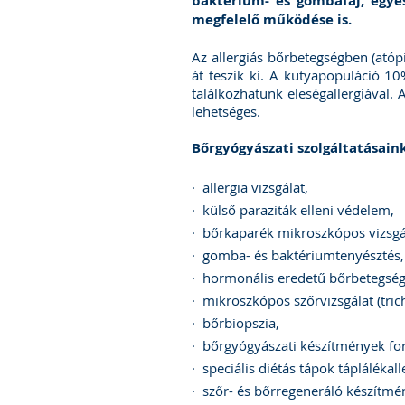
baktérium- és gombafaj, egye
megfelelő működése is.
Az allergiás bőrbetegségben (atóp
át teszik ki. A kutyapopuláció 1
találkozhatunk eleségallergiával. 
lehetséges.
Bőrgyógyászati szolgáltatásaink
· allergia vizsgálat,
· külső paraziták elleni védelem,
· bőrkaparék mikroszkópos vizsgá
· gomba- és baktériumtenyésztés,
· hormonális eredetű bőrbetegség
· mikroszkópos szőrvizsgálat (tri
· bőrbiopszia,
· bőrgyógyászati készítmények fo
· speciális diétás tápok táplálékall
· szőr- és bőrregeneráló készít