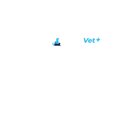
Állatorvosai
Nyitvatar
Hétfőtől - péntek
nyitvatart
9:00 – 20
Szombat
9:00 - 12:00 (hétvégi p
17:00 - 20:00 (ügyeleti
Ft)
Vasárnap
9:00 - 12:00 (ügyeleti p