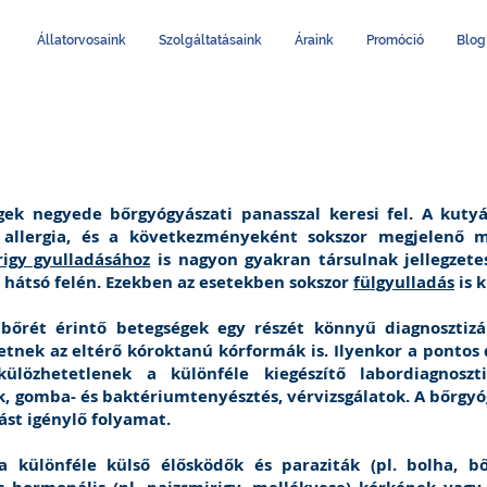
Állatorvosaink
Szolgáltatásaink
Áraink
Promóció
Blog
gek negyede bőrgyógyászati panasszal keresi fel. A kutyá
 allergia, és a következményeként sokszor megjelenő má
igy gyulladásához
is nagyon gyakran társulnak jellegzetes
st hátsó felén. Ezekben az esetekben sokszor
fülgyulladás
is k
bőrét érintő betegségek egy részét könnyű diagnosztiz
tnek az eltérő kóroktanú kórformák is. Ilyenkor a pontos d
külözhetetlenek a különféle kiegészítő labordiagnoszt
ok, gomba- és baktériumtenyésztés, vérvizsgálatok. A bőrgyó
ást igénylő folyamat.
 különféle külső élősködők és paraziták (pl. bolha, bőr