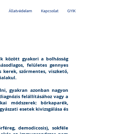
Állatvédelem
Kapcsolat
GYIK
k között gyakori a bolhásság
sodlagos, felületes gennyes
 kerek, szőrmentes, viszkető,
ialakul.
álni, gyakran azonban nagyon
iagnózis felállításához vagy a
ikai módszerek: bőrkaparék,
gyászati esetek kivizsgálása és
féreg, demodicosis), sokféle